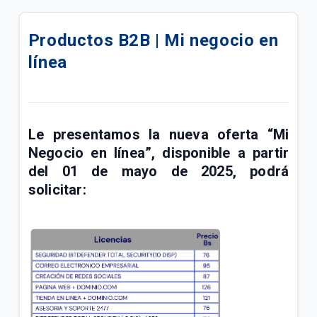
Actualizamos su Internet+ TV Lite Plus | B2B
Productos B2B | Mi negocio en
Actualizamos su plan Internet + TV Lite | B2B
línea
Actualizamos su plan Internet Lite+ | B2B
Actualizamos su plan Internet Lite | B2B
Le presentamos la nueva oferta “
Mi
Add Ons de Navegación | B2B
Negocio en línea”, disponible a partir
del 01 de mayo de 2025, podrá
Un canal de atención exclusivo para impulsar tu
solicitar:
negocio
¡Mejoramos su Plan Empresa Medio ahora tiene
mayor velocidad!
Conozca los Planes Bolsas Ilimitadas B2B
Promoción "Conecta tu M2M"