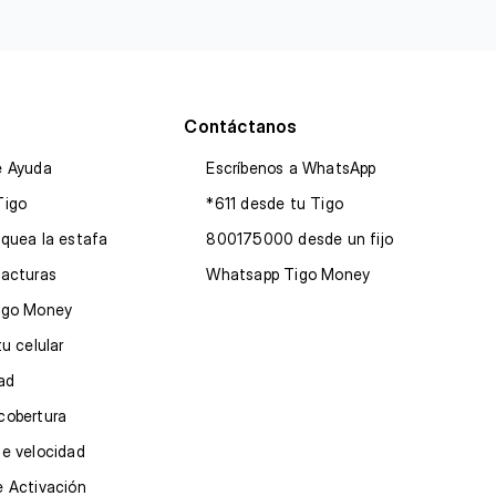
Contáctanos
e Ayuda
Escríbenos a WhatsApp
Tigo
*611 desde tu Tigo
quea la estafa
800175000 desde un fijo
facturas
Whatsapp Tigo Money
igo Money
tu celular
dad
cobertura
e velocidad
e Activación