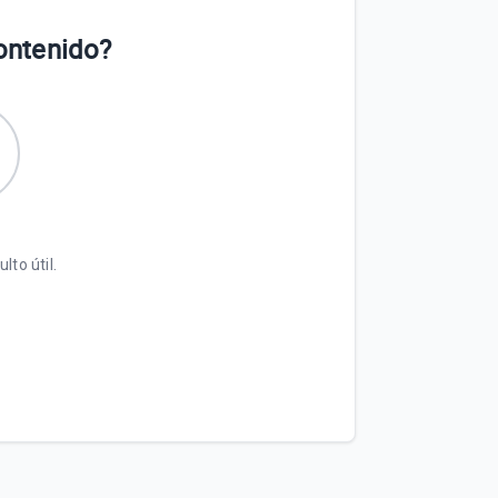
contenido?
lto útil.