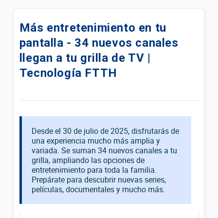
Actualizamos la grilla de tu plan Avanzado Plus | TV
DTH
Más entretenimiento en tu
pantalla - 34 nuevos canales
Conoce los 4 Nuevos Canales de tu Plan Avanzado
| TV DTH
llegan a tu grilla de TV |
Tecnología FTTH
Actualizamos la grilla de tu plan | Tigo Hogar HFC
Disfruta los beneficios del Add On Lite A
Actualizamos la grilla Superior HD de tu plan | Tigo
Desde el 30 de julio de 2025, disfrutarás de
Hogar FTTH
una experiencia mucho más amplia y
variada. Se suman 34 nuevos canales a tu
Actualizamos la grilla Básica de tu plan | Tigo Hogar
grilla, ampliando las opciones de
FTTH
entretenimiento para toda la familia.
Prepárate para descubrir nuevas series,
Actualizamos la grilla Esencial de tu plan | Tigo
películas, documentales y mucho más.
Hogar HFC