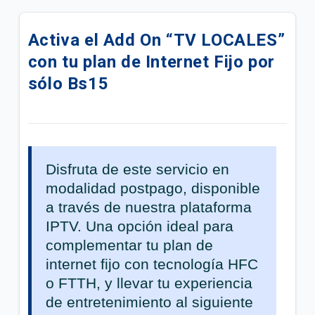
Actualizamos la grilla de tu plan Avanzado Plus | TV
DTH
Activa el Add On “TV LOCALES”
con tu plan de Internet Fijo por
Conoce los 4 Nuevos Canales de tu Plan Avanzado
| TV DTH
sólo Bs15
Actualizamos la grilla de tu plan | Tigo Hogar HFC
Disfruta los beneficios del Add On Lite A
Disfruta de este servicio en
Actualizamos la grilla Superior HD de tu plan | Tigo
modalidad postpago, disponible
Hogar FTTH
a través de nuestra plataforma
Actualizamos la grilla Básica de tu plan | Tigo Hogar
IPTV. Una opción ideal para
FTTH
complementar tu plan de
internet fijo con tecnología HFC
Actualizamos la grilla Esencial de tu plan | Tigo
o FTTH, y llevar tu experiencia
Hogar HFC
de entretenimiento al siguiente