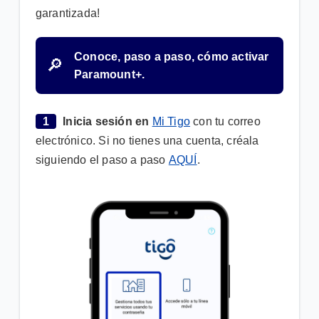
Conoce los beneficios de activar Disney+ Premium
garantizada!
¿Cómo activo los servicios Premium desde Mi
Tigo?
Conoce, paso a paso, cómo activar
🔎
Paramount+.
¿Cómo puedo activar el servicio Paramount+?
1
Inicia sesión en
Mi Tigo
con tu correo
VER MÁS
electrónico. Si no tienes una cuenta, créala
siguiendo el paso a paso
AQUÍ
.