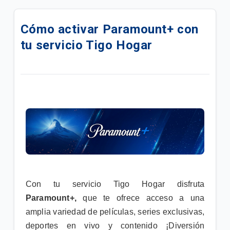
Cómo compartir tu contenido desde la App Tigo
Sports a tu TV
Cómo activar Paramount+ con
tu servicio Tigo Hogar
¿Cómo activar la app Tigo Sports?
Cómo activar el Plan Premium de Disney+ incluido
en tu plan hogar
Conoce lo destacado de HBO MAX
Todo sobre Disney+ Estándar incluido en tu Plan
Hogar
Cómo activar el Servicio Disney+ Estándar y
Disney+ Premium
Con tu servicio Tigo Hogar disfruta
Cómo activar tu servicio y usuario HBO Max con tu
Paramount+,
que te ofrece acceso a una
plan Tigo Hogar
amplia variedad de películas, series exclusivas,
deportes en vivo y contenido ¡Diversión