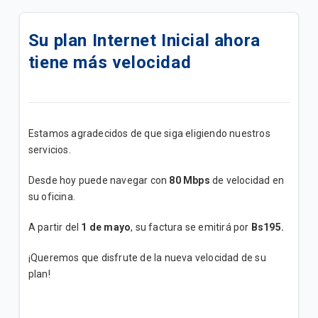
Actualizamos su Internet+ TV Lite Plus | B2B
Su plan Internet Inicial ahora
Actualizamos su plan Internet + TV Lite | B2B
tiene más velocidad
Actualizamos su plan Internet Lite+ | B2B
Actualizamos su plan Internet Lite | B2B
Estamos agradecidos de que siga eligiendo nuestros
Add Ons de Navegación | B2B
servicios.
Un canal de atención exclusivo para impulsar tu
Desde hoy puede navegar con
80 Mbps
de velocidad en
negocio
su oficina.
¡Mejoramos su Plan Empresa Medio ahora tiene
A partir del
1 de mayo
, su factura se emitirá por
Bs195.
mayor velocidad!
¡Queremos que disfrute de la nueva velocidad de su
plan!
Conozca los Planes Bolsas Ilimitadas B2B
Promoción "Conecta tu M2M"