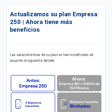
Actualizamos su Internet+ TV Lite Plus | B2B
Actualizamos su plan Empresa
Actualizamos su plan Internet + TV Lite | B2B
250 | Ahora tiene más
Actualizamos su plan Internet Lite+ | B2B
beneficios
Actualizamos su plan Internet Lite | B2B
Add Ons de Navegación | B2B
Las características de su plan se han modificado de
acuerdo al siguiente detalle:
Un canal de atención exclusivo para impulsar tu
negocio
¡Mejoramos su Plan Empresa Medio ahora tiene
mayor velocidad!
Conozca los Planes Bolsas Ilimitadas B2B
Promoción "Conecta tu M2M"