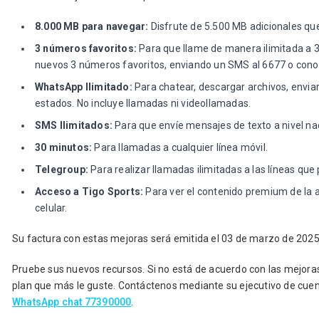
8.000 MB para navegar:
Disfrute de 5.500 MB adicionales q
3 números favoritos:
Para que llame de manera ilimitada a 3
nuevos 3 números favoritos, enviando un SMS al 6677 o conoz
WhatsApp Ilimitado:
Para chatear, descargar archivos, envia
estados. No incluye llamadas ni videollamadas.
SMS Ilimitados:
Para que envíe mensajes de texto a nivel naci
30 minutos:
Para llamadas a cualquier línea móvil.
Telegroup:
Para realizar llamadas ilimitadas a las líneas que
Acceso a Tigo Sports:
Para ver el contenido premium de la a
celular.
Su factura con estas mejoras será emitida el 03 de marzo de 2025
Pruebe sus nuevos recursos. Si no está de acuerdo con las mejoras, 
plan que más le guste. Contáctenos mediante su ejecutivo de cuen
WhatsApp chat 77390000
.