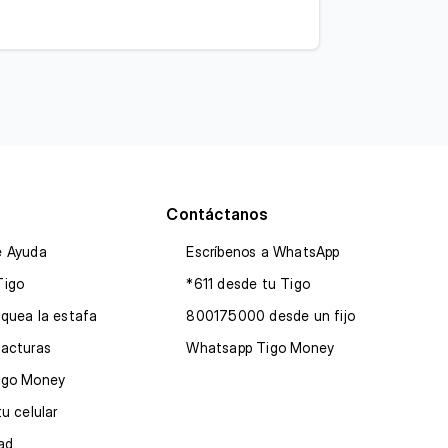
Contáctanos
e Ayuda
Escríbenos a WhatsApp
Tigo
*611 desde tu Tigo
quea la estafa
800175000 desde un fijo
facturas
Whatsapp Tigo Money
igo Money
tu celular
dad