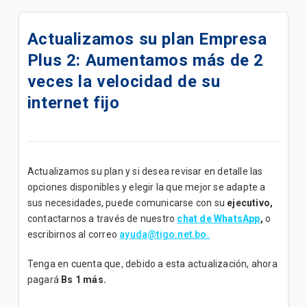
Actualizamos su Internet+ TV Lite Plus | B2B
Actualizamos su plan Empresa
Actualizamos su plan Internet + TV Lite | B2B
Plus 2: Aumentamos más de 2
Actualizamos su plan Internet Lite+ | B2B
veces la velocidad de su
internet fijo
Actualizamos su plan Internet Lite | B2B
Add Ons de Navegación | B2B
Un canal de atención exclusivo para impulsar tu
Actualizamos su plan y si desea revisar en detalle las
negocio
opciones disponibles y elegir la que mejor se adapte a
sus necesidades, puede comunicarse con su
ejecutivo,
¡Mejoramos su Plan Empresa Medio ahora tiene
contactarnos a través de nuestro
chat de WhatsApp
,
o
mayor velocidad!
escribirnos al correo
ayuda@tigo.net.bo.
Tenga en cuenta que, debido a esta actualización, ahora
Conozca los Planes Bolsas Ilimitadas B2B
pagará
Bs 1 más.
Promoción "Conecta tu M2M"