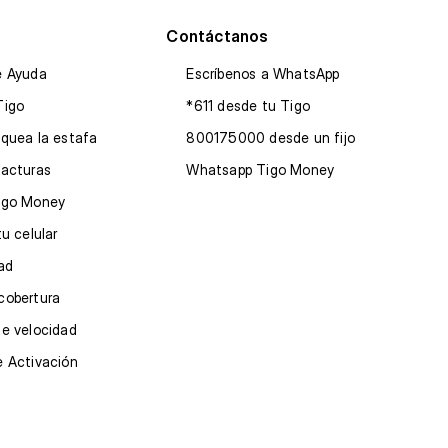
Contáctanos
e Ayuda
Escríbenos a WhatsApp
Tigo
*611 desde tu Tigo
quea la estafa
800175000 desde un fijo
facturas
Whatsapp Tigo Money
igo Money
tu celular
dad
cobertura
e velocidad
e Activación