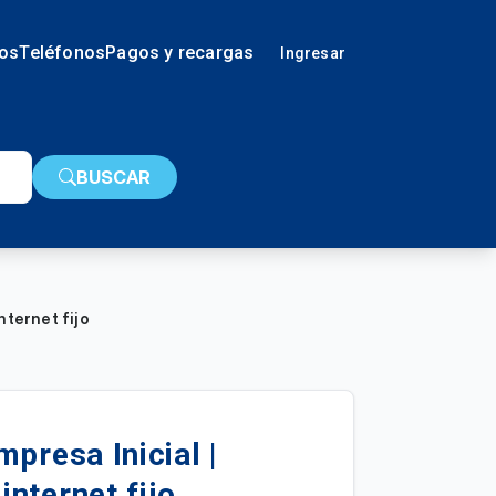
ios
Teléfonos
Pagos y recargas
Ingresar
BUSCAR
nternet fijo
presa Inicial |
nternet fijo