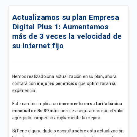
Actualizamos su Internet+ TV Lite Plus | B2B
Actualizamos su plan Empresa
Actualizamos su plan Internet + TV Lite | B2B
Digital Plus 1: Aumentamos
Actualizamos su plan Internet Lite+ | B2B
más de 3 veces la velocidad de
su internet fijo
Actualizamos su plan Internet Lite | B2B
Add Ons de Navegación | B2B
Un canal de atención exclusivo para impulsar tu
Hemos realizado una actualización en su plan, ahora
negocio
contará con
mejores beneficios
que optimizarán su
experiencia.
¡Mejoramos su Plan Empresa Medio ahora tiene
Este cambio implica un
incremento en su tarifa básica
mayor velocidad!
mensual de Bs 39 más
, pero le aseguramos que el valor
agregado compensa ampliamente la mejora.
Conozca los Planes Bolsas Ilimitadas B2B
Si tiene alguna duda o consulta sobre esta actualización,
Promoción "Conecta tu M2M"