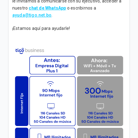
le invitamos a comunicarse con su ejecutivo, acceder a
nuestro
chat de WhatsApp
o escribirnos a
Incrementamos la velocidad de su plan Empresa
ayuda@tigo.net.bo
.
Inicial sin costo adicional
¡Estamos aquí para ayudarle!
VER MÁS