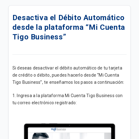
Actualizamos su Internet+ TV Lite Plus | B2B
Desactiva el Débito Automático
Actualizamos su plan Internet + TV Lite | B2B
desde la plataforma “Mi Cuenta
Actualizamos su plan Internet Lite+ | B2B
Tigo Business”
Actualizamos su plan Internet Lite | B2B
Add Ons de Navegación | B2B
Si deseas desactivar el débito automático de tu tarjeta
de crédito o débito, puedes hacerlo desde “Mi Cuenta
Un canal de atención exclusivo para impulsar tu
Tigo Business”, te enseñamos los pasos a continuación:
negocio
1. Ingresa a la plataforma Mi Cuenta Tigo Business con
¡Mejoramos su Plan Empresa Medio ahora tiene
tu correo electrónico registrado:
mayor velocidad!
Conozca los Planes Bolsas Ilimitadas B2B
Promoción "Conecta tu M2M"