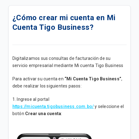
Actualizamos su Internet+ TV Lite Plus | B2B
¿Cómo crear mi cuenta en Mi
Actualizamos su plan Internet + TV Lite | B2B
Cuenta Tigo Business?
Actualizamos su plan Internet Lite+ | B2B
Actualizamos su plan Internet Lite | B2B
Digitalizamos sus consultas de facturación de su
Add Ons de Navegación | B2B
servicio empresarial mediante Mi cuenta Tigo Business
Un canal de atención exclusivo para impulsar tu
Para activar su cuenta en
“Mi Cuenta Tigo Business”
,
negocio
debe realizar los siguientes pasos:
¡Mejoramos su Plan Empresa Medio ahora tiene
1. Ingrese al portal
mayor velocidad!
https://micuenta.tigobusiness.com.bo/
y seleccione el
botón
Crear una cuenta
:
Conozca los Planes Bolsas Ilimitadas B2B
Promoción "Conecta tu M2M"