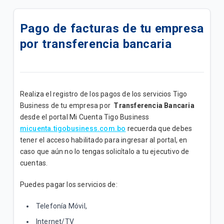
Actualizamos su Internet+ TV Lite Plus | B2B
Pago de facturas de tu empresa
Actualizamos su plan Internet + TV Lite | B2B
por transferencia bancaria
Actualizamos su plan Internet Lite+ | B2B
Actualizamos su plan Internet Lite | B2B
Realiza el registro de los pagos de los servicios Tigo
Add Ons de Navegación | B2B
Business de tu empresa por
Transferencia Bancaria
desde el portal Mi Cuenta Tigo Business
Un canal de atención exclusivo para impulsar tu
micuenta.tigobusiness.com.bo
recuerda que debes
negocio
tener el acceso habilitado para ingresar al portal, en
caso que aún no lo tengas solicítalo a tu ejecutivo de
¡Mejoramos su Plan Empresa Medio ahora tiene
cuentas.
mayor velocidad!
Puedes pagar los servicios de:
Conozca los Planes Bolsas Ilimitadas B2B
Telefonía Móvil,
Promoción "Conecta tu M2M"
Internet/TV