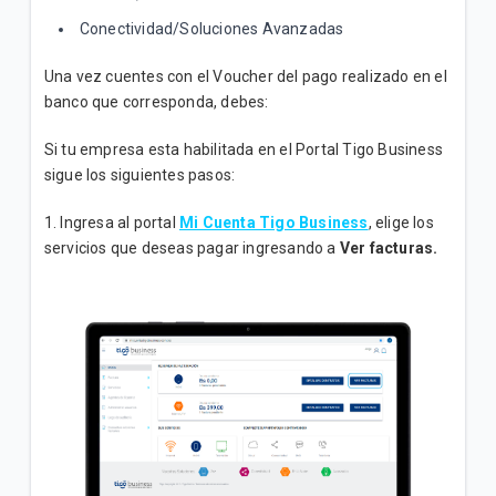
Conectividad/Soluciones Avanzadas
Incrementamos la velocidad de su plan Empresa
Inicial sin costo adicional
Una vez cuentes con el Voucher del pago realizado en el
banco que corresponda, debes:
VER MÁS
Si tu empresa esta habilitada en el Portal Tigo Business
sigue los siguientes pasos:
1. Ingresa al portal
Mi Cuenta Tigo Business
, elige los
servicios que deseas pagar ingresando a
Ver facturas.