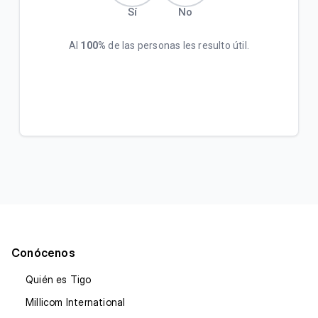
Sí
No
Incrementamos la velocidad de su plan Empresa
Inicial sin costo adicional
Al
100%
de las personas les resulto útil.
VER MÁS
Conócenos
Quién es Tigo
Millicom International