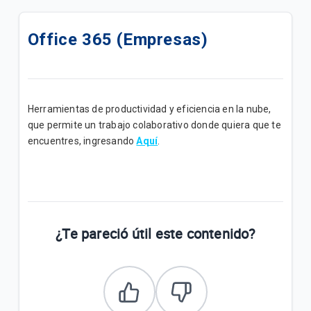
Actualizamos su Internet+ TV Lite Plus | B2B
Office 365 (Empresas)
Actualizamos su plan Internet + TV Lite | B2B
Actualizamos su plan Internet Lite+ | B2B
Actualizamos su plan Internet Lite | B2B
Herramientas de productividad y eficiencia en la nube,
que permite un trabajo colaborativo donde quiera que te
Add Ons de Navegación | B2B
encuentres, ingresando
Aquí
.
Un canal de atención exclusivo para impulsar tu
negocio
¡Mejoramos su Plan Empresa Medio ahora tiene
¿Te pareció útil este contenido?
mayor velocidad!
Conozca los Planes Bolsas Ilimitadas B2B
Promoción "Conecta tu M2M"