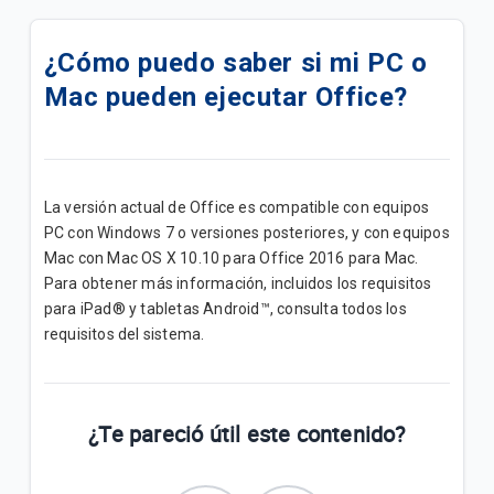
Actualizamos su Internet+ TV Lite Plus | B2B
¿Cómo puedo saber si mi PC o
Actualizamos su plan Internet + TV Lite | B2B
Mac pueden ejecutar Office?
Actualizamos su plan Internet Lite+ | B2B
Actualizamos su plan Internet Lite | B2B
La versión actual de Office es compatible con equipos
Add Ons de Navegación | B2B
PC con Windows 7 o versiones posteriores, y con equipos
Mac con Mac OS X 10.10 para Office 2016 para Mac.
Un canal de atención exclusivo para impulsar tu
Para obtener más información, incluidos los requisitos
negocio
para iPad® y tabletas Android™, consulta todos los
requisitos del sistema.
¡Mejoramos su Plan Empresa Medio ahora tiene
mayor velocidad!
Conozca los Planes Bolsas Ilimitadas B2B
¿Te pareció útil este contenido?
Promoción "Conecta tu M2M"