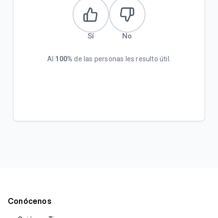
Incrementamos la velocidad de su plan Empresa
Inicial sin costo adicional
Sí
No
Al
100%
de las personas les resulto útil.
VER MÁS
Conócenos