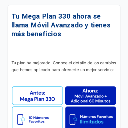
Tus Paquetigos Ilimitados ahora en SINTESIS
Tu Mega Plan 330 ahora se
Ahora tu plan se llama Fácil Ote y disminuye la
llama Móvil Avanzado y tienes
tarifa a 149Bs
más beneficios
Ahora tu plan se llama Fácil On y disminuye la tarifa
a 98Bs
Paquetigo|MB Ilimitados x 24hrs x Bs8
Tu plan ha mejorado. Conoce el detalle de los cambios 
que hemos aplicado para ofrecerte un mejor servicio:
Disfruta de tu Plan "Móvil Simple B"
Disfruta tu plan Móvil Lite B
Tus Paquetigos Ilimitados ahora en la App Yasta
Promoción |Más líneas
Disfruta en tu linea del plan "Adicional Ilimitado