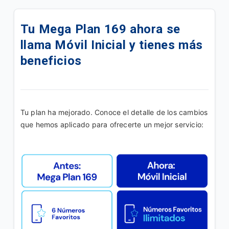
Tus Paquetigos Ilimitados ahora en SINTESIS
Tu Mega Plan 169 ahora se
Ahora tu plan se llama Fácil Ote y disminuye la
llama Móvil Inicial y tienes más
tarifa a 149Bs
beneficios
Ahora tu plan se llama Fácil On y disminuye la tarifa
a 98Bs
Paquetigo|MB Ilimitados x 24hrs x Bs8
Tu plan ha mejorado. Conoce el detalle de los cambios 
que hemos aplicado para ofrecerte un mejor servicio:
Disfruta de tu Plan "Móvil Simple B"
Disfruta tu plan Móvil Lite B
Tus Paquetigos Ilimitados ahora en la App Yasta
Promoción |Más líneas
Disfruta en tu linea del plan "Adicional Ilimitado