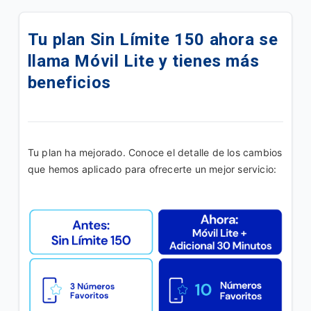
Tus Paquetigos Ilimitados ahora en SINTESIS
Tu plan Sin Límite 150 ahora se
Ahora tu plan se llama Fácil Ote y disminuye la
llama Móvil Lite y tienes más
tarifa a 149Bs
beneficios
Ahora tu plan se llama Fácil On y disminuye la tarifa
a 98Bs
Paquetigo|MB Ilimitados x 24hrs x Bs8
Tu plan ha mejorado. Conoce el detalle de los cambios 
que hemos aplicado para ofrecerte un mejor servicio:
Disfruta de tu Plan "Móvil Simple B"
Disfruta tu plan Móvil Lite B
Tus Paquetigos Ilimitados ahora en la App Yasta
Promoción |Más líneas
Disfruta en tu linea del plan "Adicional Ilimitado