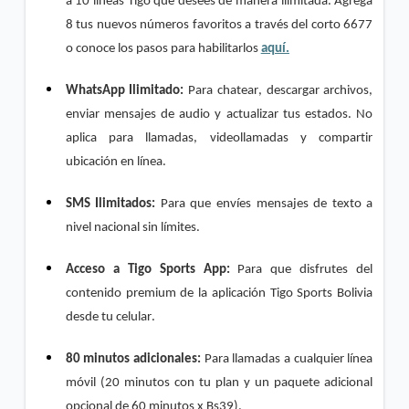
a 10 líneas Tigo que desees de manera ilimitada. Agrega 
8 tus nuevos números favoritos a través del corto 6677 
o conoce los pasos para habilitarlos 
aquí.
WhatsApp Ilimitado:
 Para chatear, descargar archivos, 
enviar mensajes de audio y actualizar tus estados. No 
aplica para llamadas, videollamadas y compartir 
ubicación en línea.
SMS Ilimitados:
 Para que envíes mensajes de texto a 
nivel nacional sin límites.
Acceso a Tigo 
Sports
 App:
 Para que disfrutes del 
contenido premium de la aplicación Tigo 
Sports
 Bolivia 
desde tu celular.
80 minutos adicionales: 
Para llamadas a cualquier línea 
móvil (20 minutos con tu plan y un paquete adicional 
opcional de 60 minutos x Bs39).