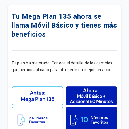
Tus Paquetigos Ilimitados ahora en SINTESIS
Tu Mega Plan 135 ahora se
Ahora tu plan se llama Fácil Ote y disminuye la
llama Móvil Básico y tienes más
tarifa a 149Bs
beneficios
Ahora tu plan se llama Fácil On y disminuye la tarifa
a 98Bs
Paquetigo|MB Ilimitados x 24hrs x Bs8
Tu plan ha mejorado. Conoce el detalle de los cambios
que hemos aplicado para ofrecerte un mejor servicio:
Disfruta de tu Plan "Móvil Simple B"
Disfruta tu plan Móvil Lite B
Tus Paquetigos Ilimitados ahora en la App Yasta
Promoción |Más líneas
Disfruta en tu linea del plan "Adicional Ilimitado