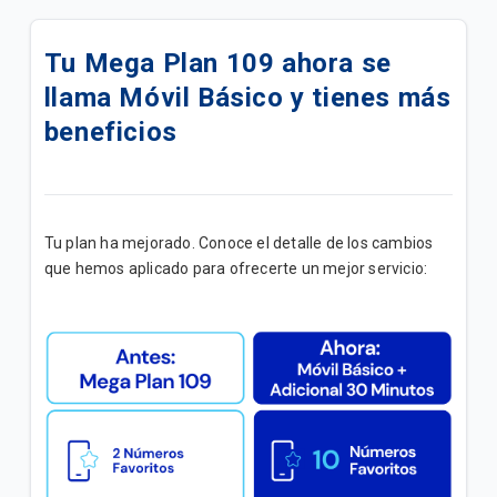
Tus Paquetigos Ilimitados ahora en SINTESIS
Tu Mega Plan 109 ahora se
Ahora tu plan se llama Fácil Ote y disminuye la
llama Móvil Básico y tienes más
tarifa a 149Bs
beneficios
Ahora tu plan se llama Fácil On y disminuye la tarifa
a 98Bs
Paquetigo|MB Ilimitados x 24hrs x Bs8
Tu plan ha mejorado. Conoce el detalle de los cambios
que hemos aplicado para ofrecerte un mejor servicio:
Disfruta de tu Plan "Móvil Simple B"
Disfruta tu plan Móvil Lite B
Tus Paquetigos Ilimitados ahora en la App Yasta
Promoción |Más líneas
Disfruta en tu linea del plan "Adicional Ilimitado