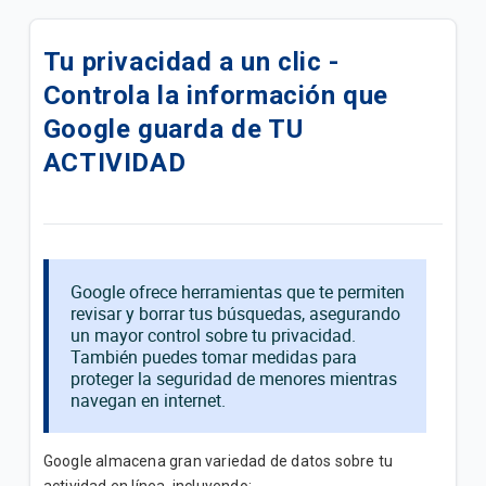
Tus Paquetigos Ilimitados ahora en SINTESIS
Tu privacidad a un clic -
Ahora tu plan se llama Fácil Ote y disminuye la
Controla la información que
tarifa a 149Bs
Google guarda de TU
Ahora tu plan se llama Fácil On y disminuye la tarifa
ACTIVIDAD
a 98Bs
Paquetigo|MB Ilimitados x 24hrs x Bs8
Disfruta de tu Plan "Móvil Simple B"
Google ofrece herramientas que te permiten
revisar y borrar tus búsquedas, asegurando
Disfruta tu plan Móvil Lite B
un mayor control sobre tu privacidad.
También puedes tomar medidas para
Tus Paquetigos Ilimitados ahora en la App Yasta
proteger la seguridad de menores mientras
navegan en internet.
Promoción |Más líneas
Google almacena gran variedad de datos sobre tu
Disfruta en tu linea del plan "Adicional Ilimitado