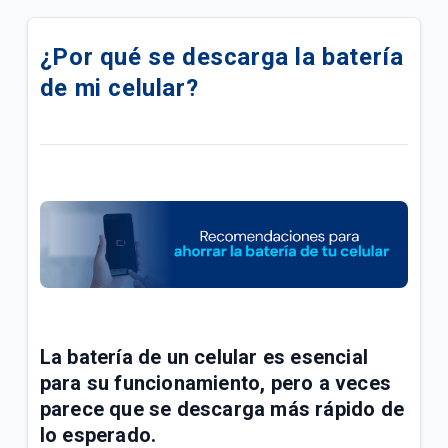
Tus Paquetigos Ilimitados ahora en SINTESIS
¿Por qué se descarga la batería
Ahora tu plan se llama Fácil Ote y disminuye la
de mi celular?
tarifa a 149Bs
Ahora tu plan se llama Fácil On y disminuye la tarifa
a 98Bs
Paquetigo|MB Ilimitados x 24hrs x Bs8
Disfruta de tu Plan "Móvil Simple B"
Disfruta tu plan Móvil Lite B
Tus Paquetigos Ilimitados ahora en la App Yasta
La batería de un celular es esencial
para su funcionamiento, pero a veces
Promoción |Más líneas
parece que se descarga más rápido de
lo esperado.
Disfruta en tu linea del plan "Adicional Ilimitado