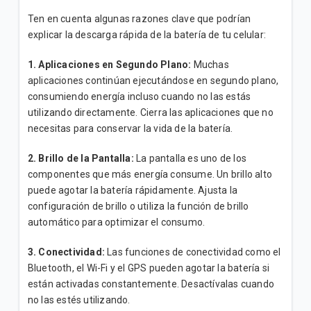
Inicial"
Ten en cuenta algunas razones clave que podrían
explicar la descarga rápida de la batería de tu celular:
Conoce los pasos para verificar que la red 4G | LTE
de tu celular funciona correctamente
1.
Aplicaciones en Segundo Plano:
Muchas
aplicaciones continúan ejecutándose en segundo plano,
consumiendo energía incluso cuando no las estás
VER MÁS
utilizando directamente. Cierra las aplicaciones que no
necesitas para conservar la vida de la batería.
2. Brillo de la Pantalla:
La pantalla es uno de los
componentes que más energía consume. Un brillo alto
puede agotar la batería rápidamente. Ajusta la
configuración de brillo o utiliza la función de brillo
automático para optimizar el consumo.
3. Conectividad:
Las funciones de conectividad como el
Bluetooth, el Wi-Fi y el GPS pueden agotar la batería si
están activadas constantemente. Desactívalas cuando
no las estés utilizando.