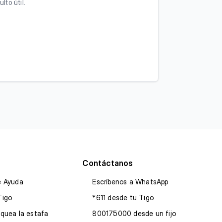
lto útil.
Contáctanos
e Ayuda
Escríbenos a WhatsApp
Tigo
*611 desde tu Tigo
quea la estafa
800175000 desde un fijo