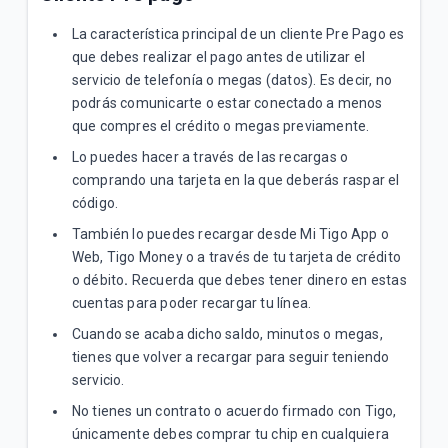
Inicial"
La característica principal de un cliente Pre Pago es
Conoce los pasos para verificar que la red 4G | LTE
que debes realizar el pago antes de utilizar el
de tu celular funciona correctamente
servicio de telefonía o megas (datos). Es decir, no
podrás comunicarte o estar conectado a menos
que compres el crédito o megas previamente.
VER MÁS
Lo puedes hacer a través de las recargas o
comprando una tarjeta en la que deberás raspar el
código.
También lo puedes recargar desde Mi Tigo App o
Web, Tigo Money o a través de tu tarjeta de crédito
o débito
.
Recuerda que debes tener dinero en estas
cuentas para poder recargar tu línea.
Cuando se acaba dicho saldo, minutos o megas,
tienes que volver a recargar para seguir teniendo
servicio.
No tienes un contrato o acuerdo firmado con Tigo,
únicamente debes comprar tu chip en cualquiera