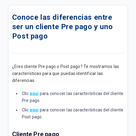
Tus Paquetigos Ilimitados ahora en SINTESIS
Conoce las diferencias entre
Ahora tu plan se llama Fácil Ote y disminuye la
ser un cliente Pre pago y uno
tarifa a 149Bs
Post pago
Ahora tu plan se llama Fácil On y disminuye la tarifa
a 98Bs
Paquetigo|MB Ilimitados x 24hrs x Bs8
¿Eres cliente Pre pago o Post pago? Te mostramos las
características para que puedas identificar las
Disfruta de tu Plan "Móvil Simple B"
diferencias.
Disfruta tu plan Móvil Lite B
Clic
aquí
para conocer las características del cliente
Pre pago.
Tus Paquetigos Ilimitados ahora en la App Yasta
Clic
aquí
para conocer las características del cliente
Post pago.
Promoción |Más líneas
Disfruta en tu linea del plan "Adicional Ilimitado
Cliente Pre pago