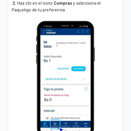
Inicial"
2.
Haz clic en el ícono
Compras
y selecciona el
Paquetigo de tu preferencia.
Conoce los pasos para verificar que la red 4G | LTE
de tu celular funciona correctamente
VER MÁS