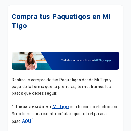
Tus Paquetigos Ilimitados ahora en SINTESIS
Compra tus Paquetigos en Mi
Ahora tu plan se llama Fácil Ote y disminuye la
Tigo
tarifa a 149Bs
Ahora tu plan se llama Fácil On y disminuye la tarifa
a 98Bs
Paquetigo|MB Ilimitados x 24hrs x Bs8
Disfruta de tu Plan "Móvil Simple B"
Realiza la compra de tus Paquetigos desde Mi Tigo y
Disfruta tu plan Móvil Lite B
paga de la forma que tu prefieras, te mostramos los
pasos que debes seguir:
Tus Paquetigos Ilimitados ahora en la App Yasta
Inicia sesión en
Mi Tigo
1
.
con tu correo electrónico.
Promoción |Más líneas
Si no tienes una cuenta, créala siguiendo el paso a
AQUÍ
paso
.
Disfruta en tu linea del plan "Adicional Ilimitado