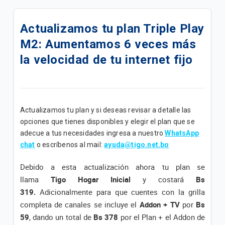
Oferta Más Ahorro | Plan Full Tigo Básico
Actualizamos tu plan Triple Play
Disfruta de todos los beneficios de tu plan Full Tigo
M2: Aumentamos 6 veces más
Básico
la velocidad de tu internet fijo
Disfruta de los beneficios de tu plan "Full Tigo + Tv
Convenio B"
Oferta Benefíciate con Tigo | Planes Full Tigo + Tv
Actualizamos tu plan y si deseas revisar a detalle las
Convenio
opciones que tienes disponibles y elegir el plan que se
adecue a tus necesidades ingresa a nuestro
WhatsApp
Disfruta de los beneficios de tu plan "Full Tigo + Tv
chat
o escríbenos al mail:
ayuda@tigo.net.bo
Convenio A"
Debido a esta actualización ahora tu plan se
Disfruta de todos los beneficios de tu plan “Internet
llama
Tigo Hogar Inicial
y costará
Bs
Avanzado”
319.
Adicionalmente para que cuentes con la grilla
completa de canales se incluye el
Addon + TV
por
Bs
Disfruta de todos los beneficios de tu plan “Internet
Ultra B”
59
, dando un total de
Bs 378
por el Plan + el Addon de