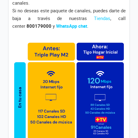
canales.
Disfruta de todos los beneficios de tu plan “Internet
Si no deseas este paquete de canales, puedes darte de
Básico B”
baja a través de nuestras
Tiendas
, call
center
800179000
y
WhatsApp chat
.
Disfruta de todos los beneficios de tu plan “Internet
Medio C”
Disfruta de todos los beneficios de tu plan “Internet
Inicial C”
VER MÁS