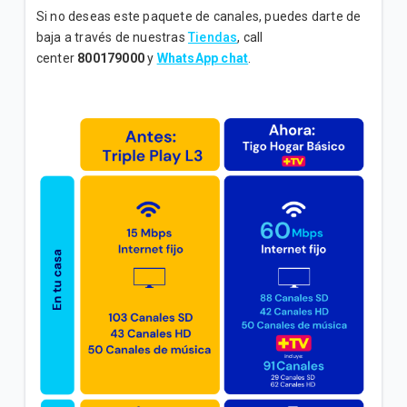
Si no deseas este paquete de canales, puedes darte de
Disfruta de todos los beneficios de tu plan “Internet
baja a través de nuestras
Tiendas
, call
Básico B”
center
800179000
y
WhatsApp chat
.
Disfruta de todos los beneficios de tu plan “Internet
Medio C”
Disfruta de todos los beneficios de tu plan “Internet
Inicial C”
VER MÁS