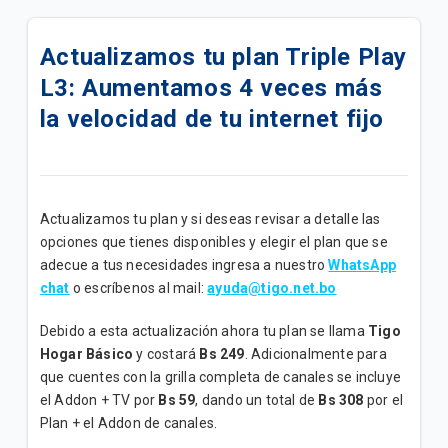
Oferta Más Ahorro | Plan Full Tigo Básico
Actualizamos tu plan Triple Play
Disfruta de todos los beneficios de tu plan Full Tigo
L3: Aumentamos 4 veces más
Básico
la velocidad de tu internet fijo
Disfruta de los beneficios de tu plan "Full Tigo + Tv
Convenio B"
Oferta Benefíciate con Tigo | Planes Full Tigo + Tv
Actualizamos tu plan y si deseas revisar a detalle las
Convenio
opciones que tienes disponibles y elegir el plan que se
adecue a tus necesidades ingresa a nuestro
WhatsApp
Disfruta de los beneficios de tu plan "Full Tigo + Tv
chat
o escríbenos al mail:
ayuda@tigo.net.bo
Convenio A"
Debido a esta actualización ahora tu plan se llama
Tigo
Disfruta de todos los beneficios de tu plan “Internet
Hogar Básico
y costará
Bs 249
. Adicionalmente para
Avanzado”
que cuentes con la grilla completa de canales se incluye
el Addon + TV por
Bs 59
, dando un total de
Bs 308
por el
Disfruta de todos los beneficios de tu plan “Internet
Plan + el Addon de canales.
Ultra B”