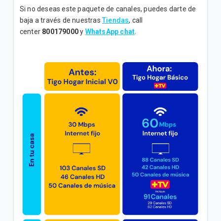
Si no deseas este paquete de canales, puedes darte de
Disfruta de todos los beneficios de tu plan “Internet
baja a través de nuestras
Tiendas
, call
Básico B”
center
800179000
y
WhatsApp chat
.
Disfruta de todos los beneficios de tu plan “Internet
Medio C”
Disfruta de todos los beneficios de tu plan “Internet
Inicial C”
VER MÁS