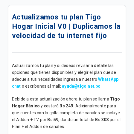
Oferta Más Ahorro | Plan Full Tigo Básico
Actualizamos tu plan Tigo
Disfruta de todos los beneficios de tu plan Full Tigo
Hogar Inicial V0 | Duplicamos la
Básico
velocidad de tu internet fijo
Disfruta de los beneficios de tu plan "Full Tigo + Tv
Convenio B"
Oferta Benefíciate con Tigo | Planes Full Tigo + Tv
Actualizamos tu plan y si deseas revisar a detalle las
Convenio
opciones que tienes disponibles y elegir el plan que se
adecue a tus necesidades ingresa a nuestro
WhatsApp
Disfruta de los beneficios de tu plan "Full Tigo + Tv
chat
o escríbenos al mail:
ayuda@tigo.net.bo
Convenio A"
Debido a esta actualización ahora tu plan se llama
Tigo
Disfruta de todos los beneficios de tu plan “Internet
Hogar Básico
y costará
Bs 249.
Adicionalmente para
Avanzado”
que cuentes con la grilla completa de canales se incluye
el Addon + TV por
Bs 59
, dando un total de
Bs 308
por el
Disfruta de todos los beneficios de tu plan “Internet
Plan + el Addon de canales.
Ultra B”