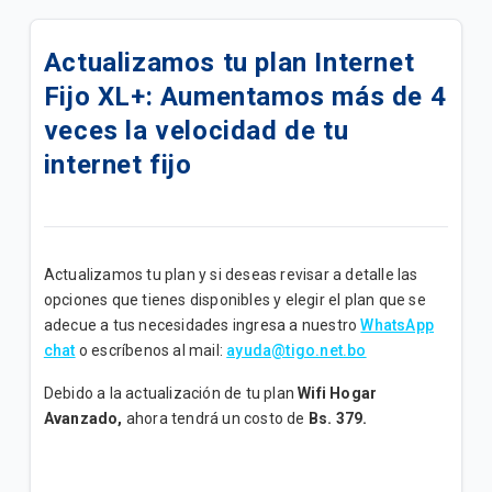
Oferta Más Ahorro | Plan Full Tigo Básico
Actualizamos tu plan Internet
Disfruta de todos los beneficios de tu plan Full Tigo
Fijo XL+: Aumentamos más de 4
Básico
veces la velocidad de tu
Disfruta de los beneficios de tu plan "Full Tigo + Tv
internet fijo
Convenio B"
Oferta Benefíciate con Tigo | Planes Full Tigo + Tv
Convenio
Actualizamos tu plan y si deseas revisar a detalle las
Disfruta de los beneficios de tu plan "Full Tigo + Tv
opciones que tienes disponibles y elegir el plan que se
Convenio A"
adecue a tus necesidades ingresa a nuestro
WhatsApp
chat
o escríbenos al mail:
ayuda@tigo.net.bo
Disfruta de todos los beneficios de tu plan “Internet
Debido a la actualización de tu plan
Wifi Hogar
Avanzado”
Avanzado
,
ahora tendrá un costo de
Bs. 379.
Disfruta de todos los beneficios de tu plan “Internet
Ultra B”