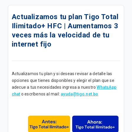
Oferta Más Ahorro | Plan Full Tigo Básico
Actualizamos tu plan Tigo Total
Disfruta de todos los beneficios de tu plan Full Tigo
Ilimitado+ HFC | Aumentamos 3
Básico
veces más la velocidad de tu
Disfruta de los beneficios de tu plan "Full Tigo + Tv
internet fijo
Convenio B"
Oferta Benefíciate con Tigo | Planes Full Tigo + Tv
Convenio
Actualizamos tu plan y si deseas revisar a detalle las
Disfruta de los beneficios de tu plan "Full Tigo + Tv
opciones que tienes disponibles y elegir el plan que se
Convenio A"
adecue a tus necesidades ingresa a nuestro
WhatsApp
chat
o escríbenos al mail:
ayuda@tigo.net.bo
Disfruta de todos los beneficios de tu plan “Internet
Avanzado”
Disfruta de todos los beneficios de tu plan “Internet
Ultra B”