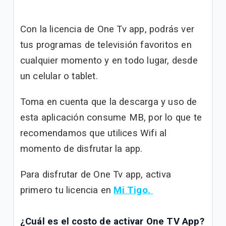
Actualizamos tu grilla Básica de tu plan | Tigo
Hogar HFC
Con la licencia de One Tv app, podrás ver
Actualizamos la grilla Lite plus de tu plan | Tigo
tus programas de televisión favoritos en
Hogar FTTH
cualquier momento y en todo lugar, desde
Actualizamos la grilla Lite de tu plan | Tigo Hogar
un celular o tablet.
HFC
Toma en cuenta que la descarga y uso de
esta aplicación consume MB, por lo que te
VER MÁS
recomendamos que utilices Wifi al
momento de disfrutar la app.
Para disfrutar de One Tv app, activa
primero tu licencia en
Mi Tigo.
¿Cuál es el costo de activar One TV App?