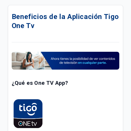
Actualizamos la grilla de tu plan Avanzado Plus | TV
DTH
Beneficios de la Aplicación Tigo
One Tv
Conoce los 4 Nuevos Canales de tu Plan Avanzado
| TV DTH
Actualizamos la grilla de tu plan | Tigo Hogar HFC
Disfruta los beneficios del Add On Lite A
Actualizamos la grilla Superior HD de tu plan | Tigo
Hogar FTTH
¿Qué es One TV App?
Actualizamos la grilla Básica de tu plan | Tigo Hogar
FTTH
Actualizamos la grilla Esencial de tu plan | Tigo
Hogar HFC