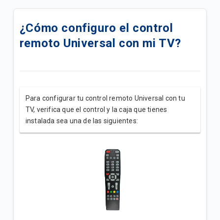
Actualizamos la grilla de tu plan Avanzado Plus | TV
DTH
¿Cómo configuro el control
remoto Universal con mi TV?
Conoce los 4 Nuevos Canales de tu Plan Avanzado
| TV DTH
Actualizamos la grilla de tu plan | Tigo Hogar HFC
Disfruta los beneficios del Add On Lite A
Para configurar tu control remoto Universal con tu
TV, verifica que el control y la caja que tienes
Actualizamos la grilla Superior HD de tu plan | Tigo
instalada sea una de las siguientes:
Hogar FTTH
Actualizamos la grilla Básica de tu plan | Tigo Hogar
FTTH
Actualizamos la grilla Esencial de tu plan | Tigo
Hogar HFC