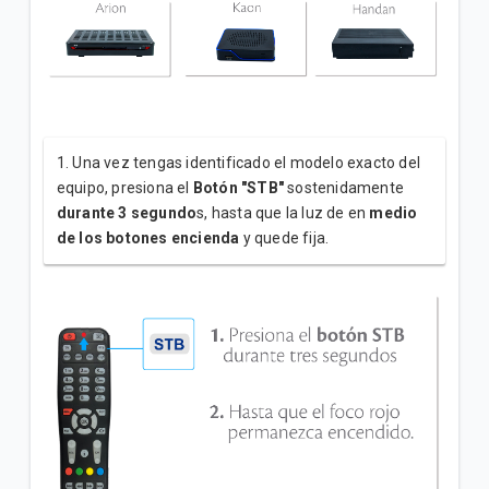
Actualizamos tu grilla Básica de tu plan | Tigo
Hogar HFC
Actualizamos la grilla Lite plus de tu plan | Tigo
Hogar FTTH
Actualizamos la grilla Lite de tu plan | Tigo Hogar
1. Una vez tengas identificado el modelo exacto del
HFC
equipo, presiona el
Botón "STB"
sostenidamente
durante 3 segundo
s, hasta que la luz de en
medio
de los botones encienda
y quede fija.
VER MÁS