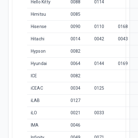
Hello Kitty
0088
0114
Himitsu
0085
Hisense
0090
0110
0168
Hitachi
0014
0042
0043
Hypson
0082
Hyundai
0064
0144
0169
ICE
0082
iCEAC
0034
0125
iLAB
0127
iLO
0021
0033
IMA
0046
Infinity
0049
0071