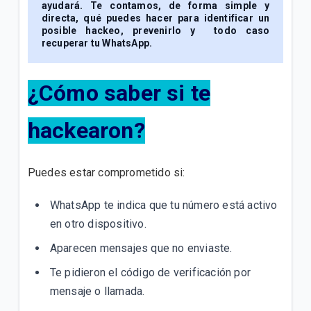
ayudará. Te contamos, de forma simple y
directa, qué puedes hacer para identificar un
Cómo convertir tu cámara en una herramienta
posible hackeo, prevenirlo y todo caso
inteligente | Conoce Google Lens
recuperar tu WhatsApp.
Cuida tus finanzas | Aprende a controlar tus gastos
diarios y a ahorrar con estas apps.
¿Cómo saber si te
hackearon?
VER MÁS
Puedes estar comprometido si:
WhatsApp te indica que tu número está activo
en otro dispositivo.
Aparecen mensajes que no enviaste.
Te pidieron el código de verificación por
mensaje o llamada.