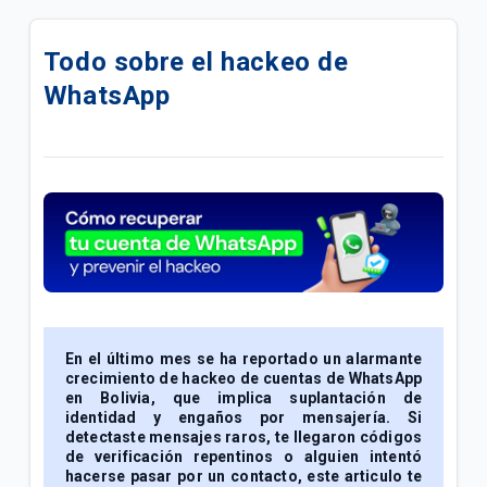
Oferta|Paquetigos ilimitados con Tethering
Todo sobre el hackeo de
Conoce toda la información clave sobre tu servicio
WhatsApp
Post pago
Trato Preferencial Al Adulto Mayor
Conoce todo sobre tu plan Tigo Hogar
Fixture de partidos | Tigo Sport - Espn
Toda la información que debes saber para
aprovechar al máximo tu línea Tigo Prepago.
En el último mes se ha reportado un alarmante
Cómo transformar tu celular antiguo en cámara de
crecimiento de hackeo de cuentas de WhatsApp
seguridad fácilmente
en Bolivia, que implica
suplantación de
identidad y engaños por mensajería. Si
detectaste
mensajes raros, te llegaron códigos
Cómo evitar riesgos de seguridad al usar el Wi-Fi de
de verificación repentinos o alguien intentó
lugares públicos
hacerse pasar por un contacto, este articulo te