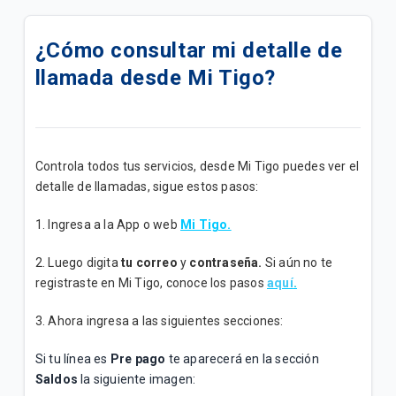
Oferta|Paquetigos ilimitados con Tethering
¿Cómo consultar mi detalle de
Conoce toda la información clave sobre tu servicio
llamada desde Mi Tigo?
Post pago
Trato Preferencial Al Adulto Mayor
Conoce todo sobre tu plan Tigo Hogar
Controla todos tus servicios, desde Mi Tigo puedes ver el
detalle de llamadas, sigue estos pasos:
Fixture de partidos | Tigo Sport - Espn
1. Ingresa a la App o web
Mi Tigo.
Toda la información que debes saber para
aprovechar al máximo tu línea Tigo Prepago.
2. Luego digita
tu
correo
y
contraseña.
Si aún no te
registraste en Mi Tigo, conoce los pasos
aquí
.
Cómo transformar tu celular antiguo en cámara de
seguridad fácilmente
3. Ahora ingresa a las siguientes secciones:
Si tu línea es
Pre pago
te aparecerá en la sección
Cómo evitar riesgos de seguridad al usar el Wi-Fi de
Saldos
la siguiente imagen:
lugares públicos