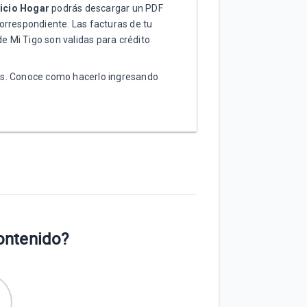
icio Hogar
podrás descargar un PDF
correspondiente.
Las facturas de tu
de
M
i
T
igo
son validas para crédito
ios. Conoce como hacerlo ingresando
contenido?