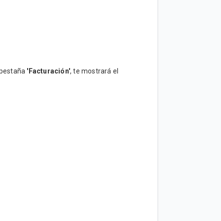
a pestaña
'Facturación'
, te mostrará el