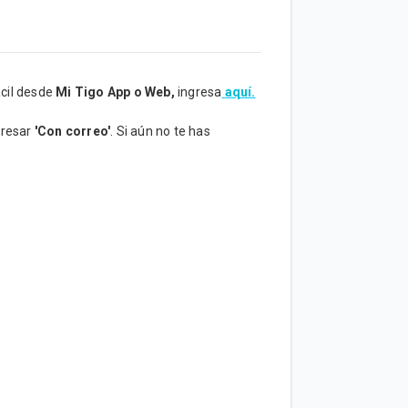
ácil desde
Mi Tigo App o Web,
ingresa
aquí.
ngresar
'Con correo'
. Si aún no te has