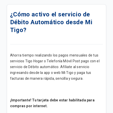
Oferta|Paquetigos ilimitados con Tethering
¿Cómo activo el servicio de
Conoce toda la información clave sobre tu servicio
Débito Automático desde Mi
Post pago
Tigo?
Trato Preferencial Al Adulto Mayor
Conoce todo sobre tu plan Tigo Hogar
Ahorra tiempo realizando los pagos mensuales de tus
Fixture de partidos | Tigo Sport - Espn
servicios Tigo Hogar o Telefonía Móvil Post pago con el
servicio de Débito automático. Afíliate al servicio
Toda la información que debes saber para
ingresando desde la app o web Mi Tigo y paga tus
aprovechar al máximo tu línea Tigo Prepago.
facturas de manera rápida, sencilla y segura.
Cómo transformar tu celular antiguo en cámara de
seguridad fácilmente
¡Importante! Tu tarjeta debe estar habilitada para
Cómo evitar riesgos de seguridad al usar el Wi-Fi de
compras por internet.
lugares públicos