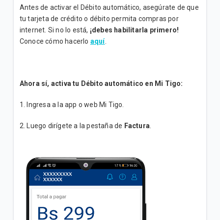
Antes de activar el Débito automático, asegúrate de que
Cómo convertir tu cámara en una herramienta
tu tarjeta de crédito o débito permita compras por
inteligente | Conoce Google Lens
internet. Si no lo está,
¡debes habilitarla primero!
Conoce cómo hacerlo
aquí
.
Cuida tus finanzas | Aprende a controlar tus gastos
diarios y a ahorrar con estas apps.
Ahora sí, activa tu Débito automático en Mi Tigo:
VER MÁS
1. Ingresa a la app o web Mi Tigo.
2. Luego dirígete a la pestaña de
Factura
.