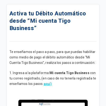
Actualizamos su Internet+ TV Lite Plus | B2B
Activa tu Débito Automático
Actualizamos su plan Internet + TV Lite | B2B
desde “Mi cuenta Tigo
Actualizamos su plan Internet Lite+ | B2B
Business”
Actualizamos su plan Internet Lite | B2B
Add Ons de Navegación | B2B
Te enseñamos el paso a paso, para que puedas habilitar
como medio de pago el débito automático desde “Mi
Un canal de atención exclusivo para impulsar tu
Cuenta Tigo Business”, realiza los pasos a continuación:
negocio
1. Ingresa a la plataforma
Mi cuenta Tigo Business
con
¡Mejoramos su Plan Empresa Medio ahora tiene
tu correo registrado, (en caso de no tenerla registrada te
mayor velocidad!
enseñamos los pasos
aquí)
Conozca los Planes Bolsas Ilimitadas B2B
Promoción "Conecta tu M2M"