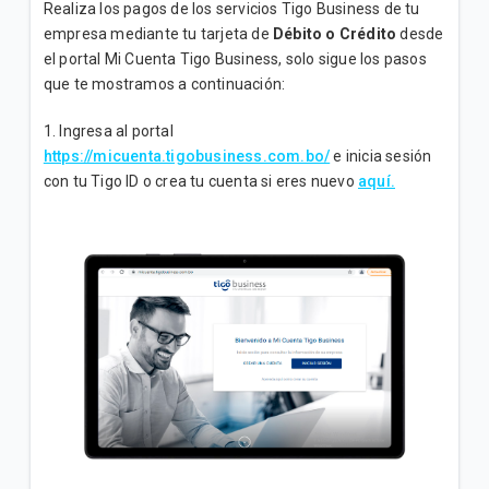
Realiza los pagos de los servicios Tigo Business de tu
empresa mediante tu tarjeta de
Débito o Crédito
desde
Incrementamos la velocidad de su plan Empresa
el portal Mi Cuenta Tigo Business, solo sigue los pasos
Inicial sin costo adicional
que te mostramos a continuación:
1. Ingresa al portal
VER MÁS
https://micuenta.tigobusiness.com.bo/
e inicia sesión
con tu Tigo ID o crea tu cuenta si eres nuevo
aquí.