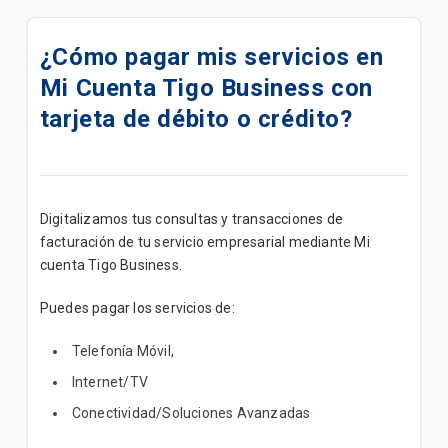
Actualizamos su Internet+ TV Lite Plus | B2B
¿Cómo pagar mis servicios en
Actualizamos su plan Internet + TV Lite | B2B
Mi Cuenta Tigo Business con
Actualizamos su plan Internet Lite+ | B2B
tarjeta de débito o crédito?
Actualizamos su plan Internet Lite | B2B
Add Ons de Navegación | B2B
Digitalizamos tus consultas y transacciones de
facturación de tu servicio empresarial mediante Mi
Un canal de atención exclusivo para impulsar tu
cuenta Tigo Business.
negocio
Puedes pagar los servicios de:
¡Mejoramos su Plan Empresa Medio ahora tiene
mayor velocidad!
Telefonía Móvil,
Internet/TV
Conozca los Planes Bolsas Ilimitadas B2B
Conectividad/Soluciones Avanzadas
Promoción "Conecta tu M2M"