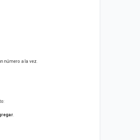
un número a la vez.
to:
gregar
.