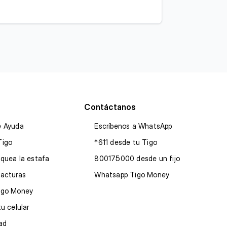
Contáctanos
e Ayuda
Escríbenos a WhatsApp
Tigo
*611 desde tu Tigo
quea la estafa
800175000 desde un fijo
facturas
Whatsapp Tigo Money
igo Money
tu celular
dad