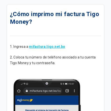
Toda la información que debes saber sobre tu
billetera Tigo Money
¿Cómo imprimo mi factura Tigo
Money?
Conoce cómo crear tu PIN desde la app Tigo
Money
Paga al instante con QR desde tu billetera Tigo
Money y sin comisiones
1. Ingresa a
mifactura.tigo.net.bo
Conéctate con Tigo Money desde nuestras
2. Coloca tu número de teléfono asociado a tu cuenta
plataformas
Tigo Money y tu contraseña.
Transfiere dinero desde una cuenta Tigo Money por
el *555# y elige quien paga la comisión
¿Cómo cambio mi nivel transaccional en Tigo
Money?
Transferencia de dinero entre billetera Tigo Money