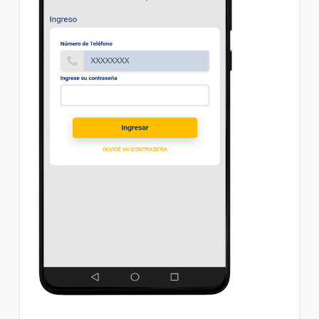
¿Cómo descargo la App Tigo Money?
¿Por qué mi cuenta Tigo Money está inhabilitada?
¿Cómo solicitar el dinero de una cuenta Tigo
Money, en caso de fallecimiento del titular?
VER MÁS