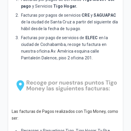
pago
y Servicios
Tigo Hogar.
¿Cómo descargo la App Tigo Money?
Facturas por pagos de servicios
CRE
y
SAGUAPAC
¿Por qué mi cuenta Tigo Money está inhabilitada?
de la ciudad de Santa Cruz a partir del siguiente día
hábil desde la fecha de tu pago.
¿Cómo solicitar el dinero de una cuenta Tigo
Facturas por pago de servicios de
ELFEC
en la
Money, en caso de fallecimiento del titular?
ciudad de Cochabamba, recoge tu factura en
nuestra oficina Av. América esquina calle
Pantaleón Dalence, piso 2 oficina 201.
VER MÁS
Las facturas de Pagos realizados con Tigo Money, como
ser:
Recargas y Paquetigos Tigo, Tigo Hogar Tv Pre