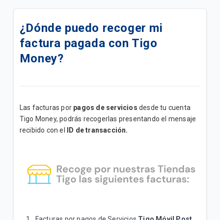
Toda la información que debes saber sobre tu
billetera Tigo Money
¿Dónde puedo recoger mi
factura pagada con Tigo
Conoce cómo crear tu PIN desde la app Tigo
Money
Money?
Paga al instante con QR desde tu billetera Tigo
Money y sin comisiones
Las facturas por
pagos de servicios
desde tu cuenta
Conéctate con Tigo Money desde nuestras
Tigo Money, podrás recogerlas presentando el mensaje
plataformas
recibido con el
ID de transacción.
Transfiere dinero desde una cuenta Tigo Money por
el *555# y elige quien paga la comisión
¿Cómo cambio mi nivel transaccional en Tigo
Money?
Transferencia de dinero entre billetera Tigo Money
Facturas por pagos de Servicios
Tigo Móvil Post