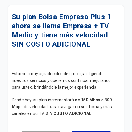
Oferta|Paquetigos ilimitados con Tethering
Su plan Bolsa Empresa Plus 1
Conoce toda la información clave sobre tu servicio
ahora se llama Empresa + TV
Post pago
Medio y tiene más velocidad
Trato Preferencial Al Adulto Mayor
SIN COSTO ADICIONAL
Conoce todo sobre tu plan Tigo Hogar
Fixture de partidos | Tigo Sport - Espn
Estamos muy agradecidos de que siga eligiendo
Toda la información que debes saber para
nuestros servicios y queremos continuar mejorando
aprovechar al máximo tu línea Tigo Prepago.
para usted, brindándole la mejor experiencia.
Desde hoy, su plan incrementará
de 150 Mbps a 300
Cómo transformar tu celular antiguo en cámara de
Mbps
seguridad fácilmente
de velocidad para navegar en su oficina y más
canales en su TV,
SIN COSTO ADICIONAL.
Cómo evitar riesgos de seguridad al usar el Wi-Fi de
lugares públicos