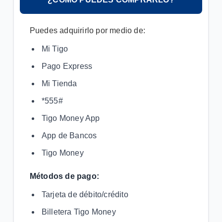
inteligente | Conoce Google Lens
Cuida tus finanzas | Aprende a controlar tus gastos
Puedes adquirirlo por medio de:
diarios y a ahorrar con estas apps.
Mi Tigo
Consejos para optimizar tu conexión al jugar online
Pago Express
Mi Tienda
VER MÁS
*555#
Tigo Money App
App de Bancos
Tigo Money
Métodos de pago:
Tarjeta de débito/crédito
Billetera Tigo Money