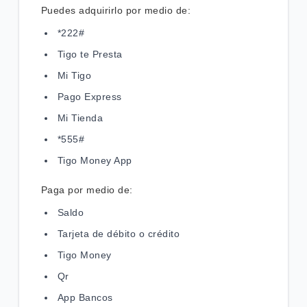
Inicial"
Puedes adquirirlo por medio de:
*222#
Conoce los pasos para verificar que la red 4G | LTE
de tu celular funciona correctamente
Tigo te Presta
Mi Tigo
Pago Express
VER MÁS
Mi Tienda
*555#
Tigo Money App
Paga por medio de:
Saldo
Tarjeta de débito o crédito
Tigo Money
Qr
App Bancos